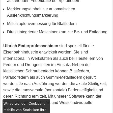
auftretenden Federkräfte bei Spiralfedern
Markierungseinheit zur automatischen
Auslenkrichtungsmarkierung
Mittelzapfenvermessung für Blattfedern
Direkt integrierter Maschinenkran zur Be- und Entladung
Ulbrich Federprüfmaschinen
sind speziell für die
Eisenbahnindustrie entwickelt worden. Sie sind
international in Werkstätten als auch bei Herstellern von
Federn und Drehgestellen im Einsatz. Neben der
klassischen Schraubenfeder können Blattfedern,
Parabolfedern als auch Gummi-Metallfedern geprüft
werden. Je nach Ausführung werden die axiale Steifigkeit,
sowie die transversale (horizontale) Federsteifigkeit und
deren Richtung ermittelt. Mit unserer Software kann der
Anwender auf einfache Art und Weise individuelle
Wir verwenden Cookies, um
Testprogramme erstellen.
mithilfe von Statistiken Ihre