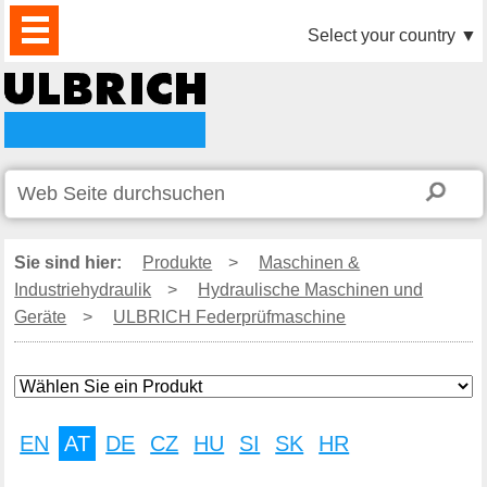
PRODUKTE
AKTUELLES
DOWNLOAD
VIDEO
PARTNER
UNTERNEHMEN
KONTAKTE
Select your country
▼
Sie sind hier:
Produkte
>
Maschinen &
Industriehydraulik
>
Hydraulische Maschinen und
Geräte
>
ULBRICH Federprüfmaschine
EN
AT
DE
CZ
HU
SI
SK
HR