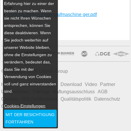
Erfahrung hier zu einer der
Pdf:
besten zu machen. Wenn
TDS ULBRICH Federprufmaschine ger.pdf
sie nicht Ihren Wünschen
entsprechen, können Sie
diese deaktivieren. Wenn
Sie jedoch weiterhin auf
unserer Website bleiben,
ohne die Einstellungen zu
verändern, bedeutet das,
dass Sie mit der
© Copyright 2026 Ulbrich Group
Verwendung von Cookies
voll und ganz einverstanden
Home
Produkte
Aktuelles
Download
Video
Partner
sind.
Unternehmen
Sitemap
Haftungsausschluss
AGB
Cookies
ISO Zertifizierung
Qualitätspolitik
Datenschutz
Cookies-Einstellungen
Code of Conduct
MIT DER BESICHTIGUNG
FORTFAHREN