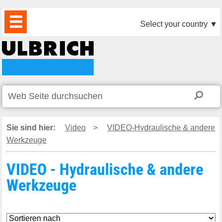
PRODUKTE
AKTUELLES
DOWNLOAD
VIDEO
PARTNER
UNTERNEHMEN
KONTAKTE
Select your country
▼
Sie sind hier:
Video
>
VIDEO-Hydraulische & andere
Werkzeuge
VIDEO - Hydraulische & andere
Werkzeuge