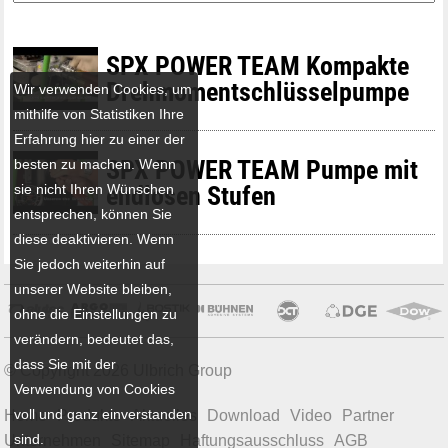
SPX POWER TEAM Kompakte
Drehmomentschlüsselpumpe
Wir verwenden Cookies, um
mithilfe von Statistiken Ihre
Erfahrung hier zu einer der
SPX POWER TEAM Pumpe mit
besten zu machen. Wenn
sie nicht Ihren Wünschen
endlosen Stufen
entsprechen, können Sie
diese deaktivieren. Wenn
Sie jedoch weiterhin auf
unserer Website bleiben,
ohne die Einstellungen zu
verändern, bedeutet das,
dass Sie mit der
© Copyright 2026 Ulbrich Group
Verwendung von Cookies
voll und ganz einverstanden
Home
Produkte
Aktuelles
Download
Video
Partner
sind.
Unternehmen
Sitemap
Haftungsausschluss
AGB