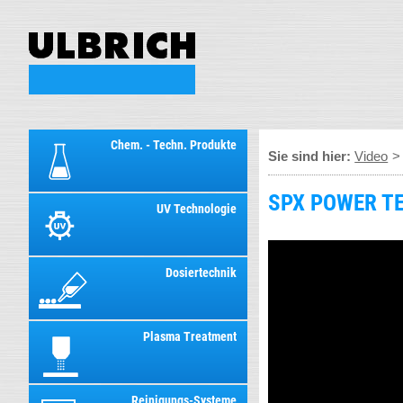
Chem. - Techn. Produkte
Sie sind hier:
Video
SPX POWER TE
UV Technologie
Dosiertechnik
Plasma Treatment
Reinigungs-Systeme