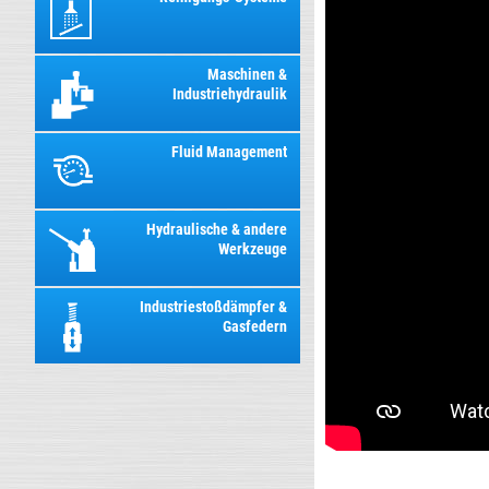
Maschinen &
Industriehydraulik
Fluid Management
Hydraulische & andere
Werkzeuge
Industriestoßdämpfer &
Gasfedern