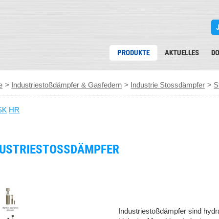
PRODUKTE
AKTUELLES
D
e
>
Industriestoßdämpfer & Gasfedern
>
Industrie Stossdämpfer
>
S
SK
HR
USTRIESTOSSDÄMPFER
Industriestoßdämpfer sind hyd