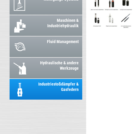
Maschinen &
Industriehydraulik
Fluid Management
Hydraulische & andere
Werkzeuge
Industriestoßdämpfer &
Gasfedern