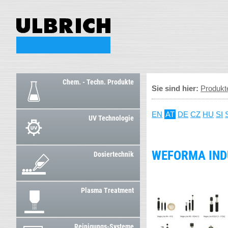
Chem. - Techn. Produkte
Sie sind hier:
Produkt
EN
AT
DE
CZ
HU
SI
UV Technologie
WEFORMA IND
Dosiertechnik
Plasma Treatment
Reinigungs-Systeme