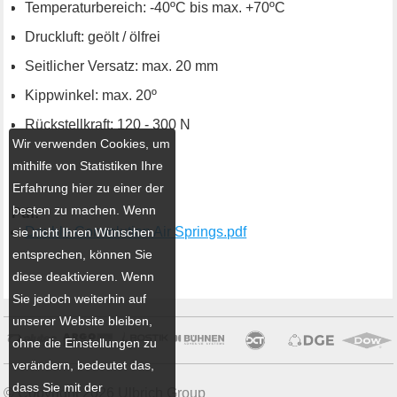
Temperaturbereich: -40ºC bis max. +70ºC
Druckluft: geölt / ölfrei
Seitlicher Versatz: max. 20 mm
Kippwinkel: max. 20º
Rückstellkraft: 120 - 300 N
Wir verwenden Cookies, um
mithilfe von Statistiken Ihre
Erfahrung hier zu einer der
besten zu machen. Wenn
Pdf:
Double Convolution Air Springs.pdf
sie nicht Ihren Wünschen
entsprechen, können Sie
diese deaktivieren. Wenn
Sie jedoch weiterhin auf
unserer Website bleiben,
ohne die Einstellungen zu
verändern, bedeutet das,
dass Sie mit der
© Copyright 2026 Ulbrich Group