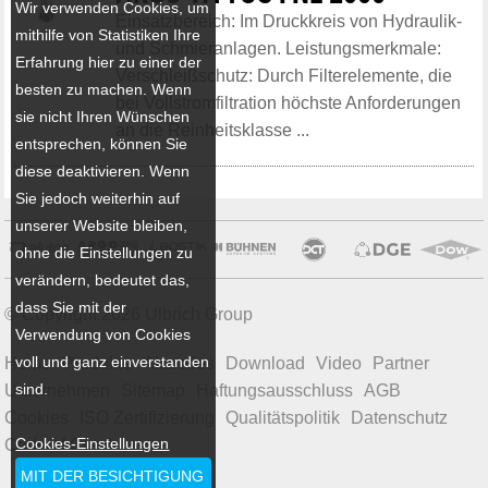
Wir verwenden Cookies, um
Einsatzbereich: Im Druckkreis von Hydraulik-
mithilfe von Statistiken Ihre
und Schmieranlagen. Leistungsmerkmale:
Erfahrung hier zu einer der
Verschleißschutz: Durch Filterelemente, die
besten zu machen. Wenn
bei Vollstromfiltration höchste Anforderungen
sie nicht Ihren Wünschen
an die Reinheitsklasse ...
entsprechen, können Sie
diese deaktivieren. Wenn
Sie jedoch weiterhin auf
unserer Website bleiben,
ohne die Einstellungen zu
verändern, bedeutet das,
dass Sie mit der
© Copyright 2026 Ulbrich Group
Verwendung von Cookies
voll und ganz einverstanden
Home
Produkte
Aktuelles
Download
Video
Partner
sind.
Unternehmen
Sitemap
Haftungsausschluss
AGB
Cookies
ISO Zertifizierung
Qualitätspolitik
Datenschutz
Cookies-Einstellungen
Code of Conduct
MIT DER BESICHTIGUNG