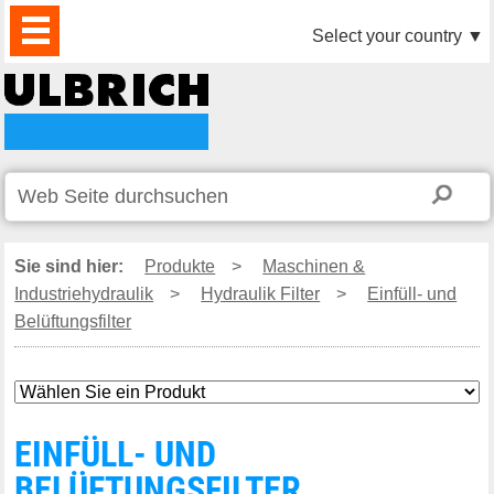
PRODUKTE
AKTUELLES
DOWNLOAD
VIDEO
PARTNER
UNTERNEHMEN
KONTAKTE
Select your country
▼
Sie sind hier:
Produkte
>
Maschinen &
Industriehydraulik
>
Hydraulik Filter
>
Einfüll- und
Belüftungsfilter
EINFÜLL- UND
BELÜFTUNGSFILTER