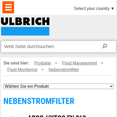
PRODUKTE
AKTUELLES
DOWNLOAD
VIDEO
PARTNER
UNTERNEHMEN
KONTAKTE
Select your country
▼
Sie sind hier:
Produkte
>
Fluid Management
>
Fluid Monitoring
>
Nebenstromfilter
NEBENSTROMFILTER