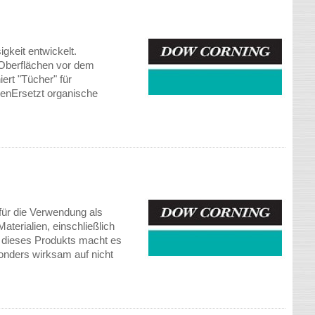
gkeit entwickelt.
 Oberflächen vor dem
ert "Tücher" für
enErsetzt organische
 für die Verwendung als
aterialien, einschließlich
g dieses Produkts macht es
onders wirksam auf nicht