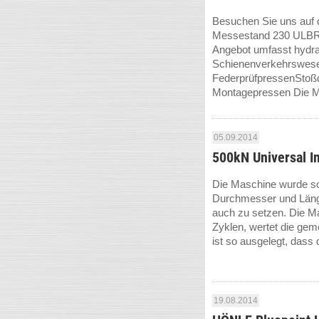
Besuchen Sie uns auf d
Messestand 230 ULBRIC
Angebot umfasst hydra
Schienenverkehrswese
FederprüfpressenStoß
Montagepressen Die M
05.09.2014
500kN Universal I
Die Maschine wurde so
Durchmesser und Läng
auch zu setzen. Die Ma
Zyklen, wertet die ge
ist so ausgelegt, dass 
19.08.2014