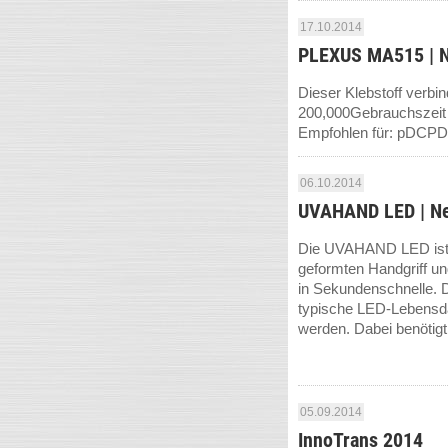
17.10.2014
PLEXUS MA515 | 
Dieser Klebstoff verbi
200,000Gebrauchszeit (
Empfohlen für: pDCPD 
06.10.2014
UVAHAND LED | N
Die UVAHAND LED ist ei
geformten Handgriff und
in Sekundenschnelle. D
typische LED-Lebensda
werden. Dabei benötigt 
05.09.2014
InnoTrans 2014