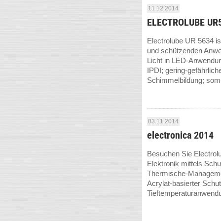
11.12.2014
ELECTROLUBE UR5
Electrolube UR 5634 ist
und schützenden Anwen
Licht in LED-Anwendung
IPDI; gering-gefährli
Schimmelbildung; somit 
03.11.2014
electronica 2014
Besuchen Sie Electrolu
Elektronik mittels Sch
Thermische-Management
Acrylat-basierter Schu
Tieftemperaturanwend