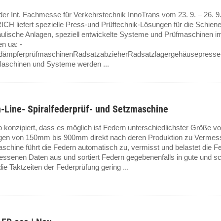
er Int. Fachmesse für Verkehrstechnik InnoTrans vom 23. 9. – 26. 9. 2
H liefert spezielle Press-und Prüftechnik-Lösungen für die Schien
ulische Anlagen, speziell entwickelte Systeme und Prüfmaschinen i
n ua: -
dämpferprüfmaschinenRadsatzabzieherRadsatzlagergehäusepresse
aschinen und Systeme werden ...
n-Line- Spiralfederprüf- und Setzmaschine
 konzipiert, dass es möglich ist Federn unterschiedlichster Größe
en von 150mm bis 900mm direkt nach deren Produktion zu Vermes
schine führt die Federn automatisch zu, vermisst und belastet die 
messenen Daten aus und sortiert Federn gegebenenfalls in gute und
die Taktzeiten der Federprüfung gering ...