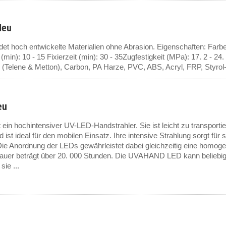
Neu
ndet hoch entwickelte Materialien ohne Abrasion. Eigenschaften: Farbe
min): 10 - 15 Fixierzeit (min): 30 - 35Zugfestigkeit (MPa): 17. 2 - 
(Telene & Metton), Carbon, PA Harze, PVC, ABS, Acryl, FRP, Styrol
eu
n hochintensiver UV-LED-Handstrahler. Sie ist leicht zu transporti
 ist ideal für den mobilen Einsatz. Ihre intensive Strahlung sorgt fü
ie Anordnung der LEDs gewährleistet dabei gleichzeitig eine homogen
uer beträgt über 20. 000 Stunden. Die UVAHAND LED kann beliebig o
sie ...