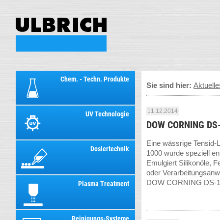
Chem. - Techn. Produkte
Sie sind hier:
Aktuelle
11.12.2014
UV Technologie
DOW CORNING DS-
Eine wässrige Tensid-L
Dosiertechnik
1000 wurde speziell ent
Emulgiert Silikonöle, F
oder Verarbeitungsanw
DOW CORNING DS-1
Plasma Treatment
Reinigungs-Systeme