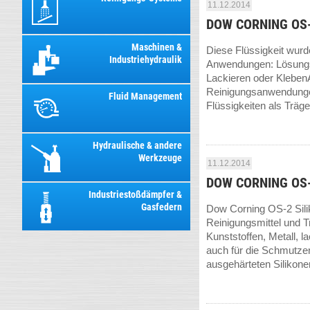
11.12.2014
DOW CORNING OS-1
Maschinen &
Diese Flüssigkeit wurde
Industriehydraulik
Anwendungen: Lösungsmi
Lackieren oder KlebenA
Reinigungsanwendungen
Fluid Management
Flüssigkeiten als Träger 
Hydraulische & andere
Werkzeuge
11.12.2014
DOW CORNING OS-
Industriestoßdämpfer &
Gasfedern
Dow Corning OS-2 Silik
Reinigungsmittel und Tr
Kunststoffen, Metall, 
auch für die Schmutze
ausgehärteten Silikone