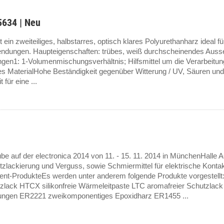
634 | Neu
 ein zweiteiliges, halbstarres, optisch klares Polyurethanharz ideal f
dungen. Haupteigenschaften: trübes, weiß durchscheinendes Ausse
en1: 1-Volumenmischungsverhältnis; Hilfsmittel um die Verarbeitung 
ches MaterialHohe Beständigkeit gegenüber Witterung / UV, Säuren u
für eine ...
be auf der electronica 2014 von 11. - 15. 11. 2014 in MünchenHalle 
utzlackierung und Verguss, sowie Schmiermittel für elektrische Konta
-ProdukteEs werden unter anderem folgende Produkte vorgestellt:
tzlack HTCX silikonfreie Wärmeleitpaste LTC aromafreier Schutzlack 
ungen ER2221 zweikomponentiges Epoxidharz ER1455 ...