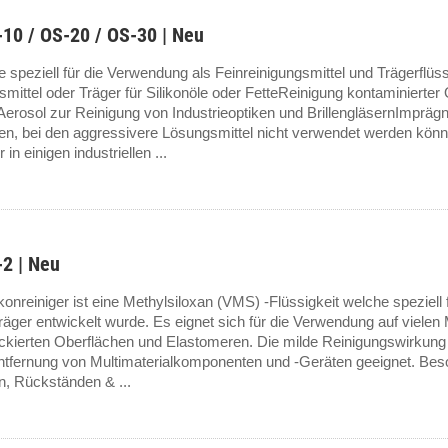
0 / OS-20 / OS-30 | Neu
 speziell für die Verwendung als Feinreinigungsmittel und Trägerflüssi
ttel oder Träger für Silikonöle oder FetteReinigung kontaminierter
erosol zur Reinigung von Industrieoptiken und BrillengläsernImprägni
, bei den aggressivere Lösungsmittel nicht verwendet werden könn
in einigen industriellen ...
2 | Neu
onreiniger ist eine Methylsiloxan (VMS) -Flüssigkeit welche speziell
äger entwickelt wurde. Es eignet sich für die Verwendung auf vielen M
lackierten Oberflächen und Elastomeren. Die milde Reinigungswirkun
ntfernung von Multimaterialkomponenten und -Geräten geeignet. Bes
n, Rückständen & ...