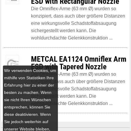
ESD with Rectangular Nozzle
Die Omniflex-Arme (63 mm Ø) wurden so
konzipiert, dass auch über größere Distanzen
eine wirkungsvolle Schadstoffabsaugung
sichergestellt werden kann. Die
wohldurchdachte Gelenkkonstruktion ...
METCAL EA1124 Omniflex Arm
ESD with Tapered Nozzle
Wir verwenden Cookies, um
Die Omniflex-Arme (63 mm Ø) wurden so
mithilfe von Statistiken Ihre
konzipiert, dass auch über größere Distanzen
Erfahrung hier zu einer der
eine wirkungsvolle Schadstoffabsaugung
besten zu machen. Wenn
sichergestellt werden kann. Die
sie nicht Ihren Wünschen
wohldurchdachte Gelenkkonstruktion ...
entsprechen, können Sie
diese deaktivieren. Wenn
Sie jedoch weiterhin auf
unserer Website bleiben,