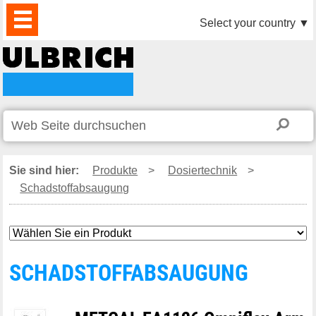
PRODUKTE
AKTUELLES
DOWNLOAD
VIDEO
PARTNER
UNTERNEHMEN
KONTAKTE
Select your country
▼
Sie sind hier:
Produkte
>
Dosiertechnik
>
Schadstoffabsaugung
SCHADSTOFFABSAUGUNG